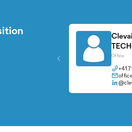
ition
Clevai
TECH
Office
+41 7
offic
@clev