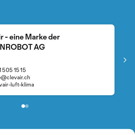
r - eine Marke der
NROBOT AG
NOVUS AIR GMBH
+49 (0) 35243 - 47 99 0
info@novusair.com
1 505 15 15
@novusair
e@clevair.ch
air-luft-klima