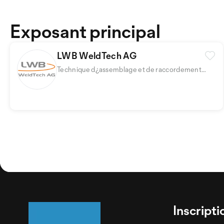
Exposant principal
LWB WeldTech AG
Technique d¿assemblage et de raccordement
thermique/mécanique
Inscripti