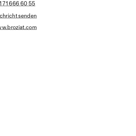
1 71 666 60 55
chricht senden
w.broziat.com