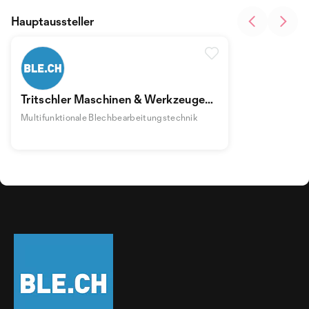
Hauptaussteller
Tritschler Maschinen & Werkzeuge
Jürgen Tritschler
Multifunktionale Blechbearbeitungstechnik