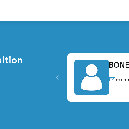
ition
BONET
renat