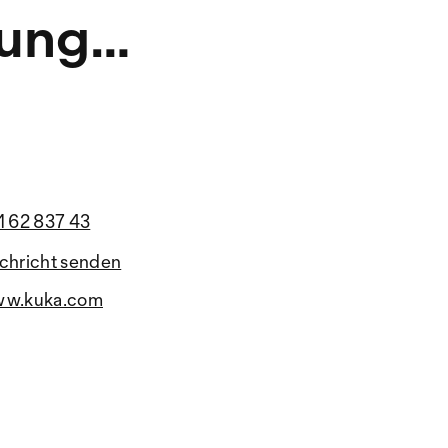
sung
1 62 837 43
chricht senden
w.kuka.com