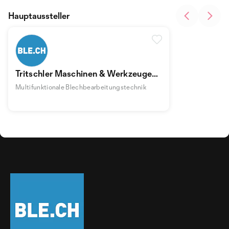
Hauptaussteller
Tritschler Maschinen & Werkzeuge
Jürgen Tritschler
Multifunktionale Blechbearbeitungstechnik